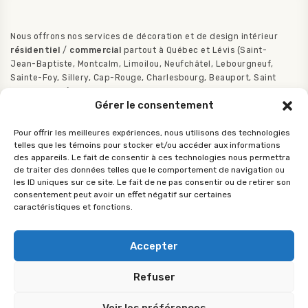
Nous offrons nos services de décoration et de design intérieur
résidentiel
/
commercial
partout à Québec et Lévis (Saint-
Jean-Baptiste, Montcalm, Limoilou, Neufchâtel, Lebourgneuf,
Sainte-Foy, Sillery, Cap-Rouge, Charlesbourg, Beauport, Saint
Augustin etc.).
Gérer le consentement
Pour offrir les meilleures expériences, nous utilisons des technologies
telles que les témoins pour stocker et/ou accéder aux informations
des appareils. Le fait de consentir à ces technologies nous permettra
de traiter des données telles que le comportement de navigation ou
LIETTE BERGER
les ID uniques sur ce site. Le fait de ne pas consentir ou de retirer son
Téléphone :
418-681-2000
consentement peut avoir un effet négatif sur certaines
Adresse :
caractéristiques et fonctions.
1490, Boulevard de l'Entente suite 312
G1S 4V3
Québec
,
PQ
Canada
Accepter
En vertu de la loi 25, notre responsable de la protection de la
vie privée est Liette Berger. Pour tout incident ou information,
Refuser
vous pouvez le joindre au 418-681-2000 ou par courrier
électronique.
Déclaration de confidentialité
Voir les préférences