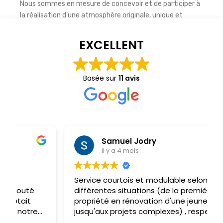
Nous sommes en mesure de concevoir et de participer à
la réalisation d’une atmosphère originale, unique et
personnelle.
EXCELLENT
Notre équipe de designers d’intérieur peut vous assister
dans de multiples aspects de votre projet.
Basée sur
11 avis
Les photos qui suivent sont un aperçu de notre savoir
faire en matière de design intérieur, décoration et
aménagement d’espace.
Samuel Jodry
il y a 4 mois
Service courtois et modulable selon
différentes situations (de la première
propriété en rénovation d'une jeune famille
jusqu'aux projets complexes) , respect des
délais et surtout, transparence et respect