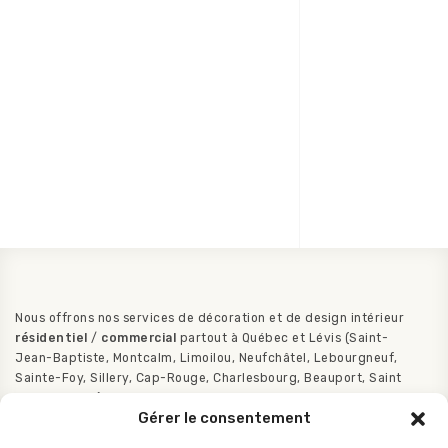
Vous prenez le temps de bien saisir nos besoins. Ce
respect des besoins assure de mettre une touche
hautement personnelle dans notre environnement! Et
de se sentir bien!! Merci! Vous avez réussi parfaitement!
Nous offrons nos services de décoration et de design intérieur
résidentiel
/
commercial
partout à Québec et Lévis (Saint-
Jean-Baptiste, Montcalm, Limoilou, Neufchâtel, Lebourgneuf,
Sainte-Foy, Sillery, Cap-Rouge, Charlesbourg, Beauport, Saint
Augustin etc.).
Gérer le consentement