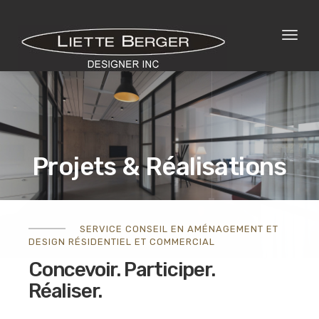
Toggl
naviga
Projets & Réalisations
SERVICE CONSEIL EN AMÉNAGEMENT ET
DESIGN RÉSIDENTIEL ET COMMERCIAL
Concevoir. Participer.
Liette Berger
Projets & Réalisations
Réaliser.